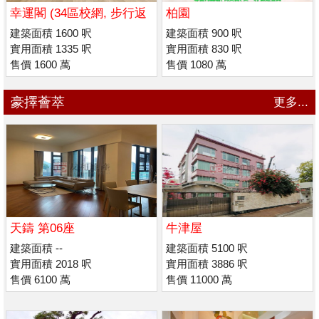
幸運閣 (34區校網, 步行返
柏園
喇沙/ 瑪利諾書院
建築面積 1600 呎
建築面積 900 呎
實用面積 1335 呎
實用面積 830 呎
售價 1600 萬
售價 1080 萬
豪擇薈萃
更多...
天鑄 第06座
牛津屋
建築面積 --
建築面積 5100 呎
實用面積 2018 呎
實用面積 3886 呎
售價 6100 萬
售價 11000 萬