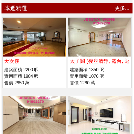
本週精選
更多...
天次樓
太子閣 (後座清靜, 露台, 返
喇沙 / 瑪利諾)
建築面積 2200 呎
建築面積 1350 呎
實用面積 1884 呎
實用面積 1076 呎
售價 2950 萬
售價 1280 萬