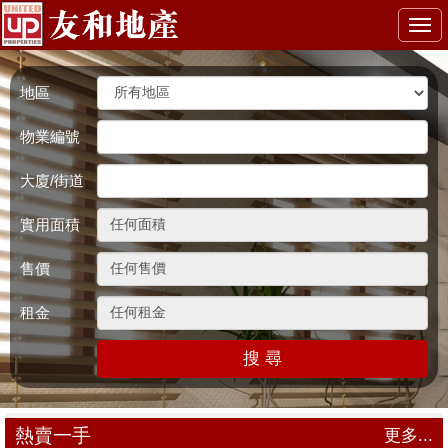
Togg
navi
地區
物業編號
大廈/街道
實用面積
售價
租金
搜 尋
熱賣一手
更多...