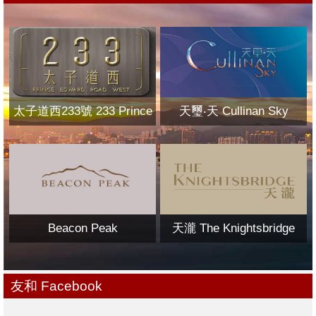
太子道西233號 233 Prince
天璽‧天 Cullinan Sky
Edward Road West
Beacon Peak
天瀧 The Knightsbridge
友和 Facebook