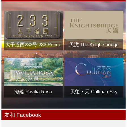
太子道西233号 233 Prince
天泷 The Knightsbridge
Edward Road West
滶蕴 Pavilia Rosa
天玺・天 Cullinan Sky
友和 Facebook