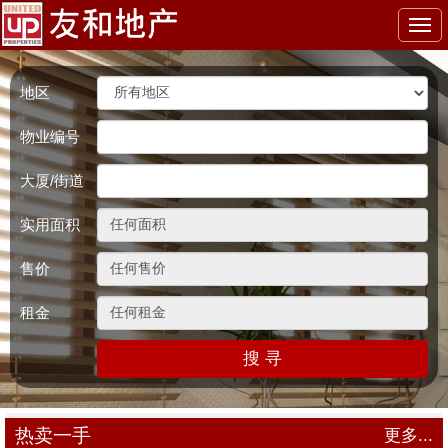
Togg
navi
地区
物业编号
大厦/街道
实用面积
售价
租金
搜 寻
热卖一手
更多...