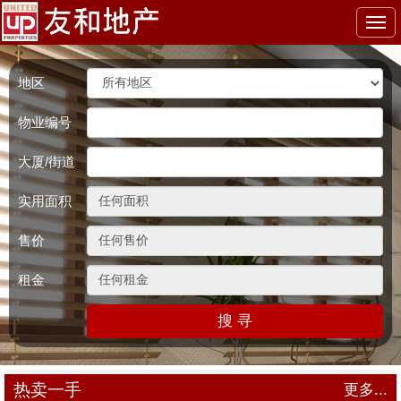
Togg
navi
地区
物业编号
大厦/街道
实用面积
售价
租金
搜 寻
热卖一手
更多...