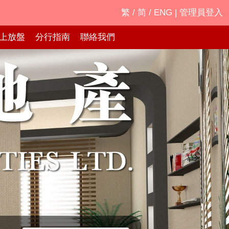
繁
/
简
/
ENG
|
管理員登入
上放盤
分行指南
聯絡我們