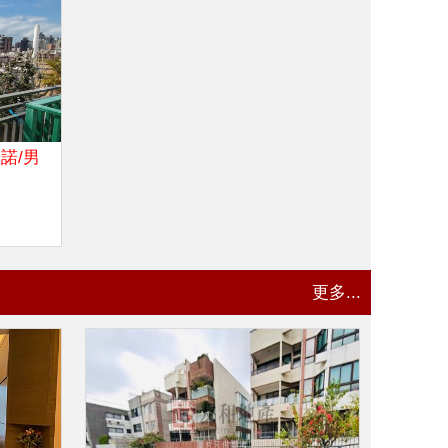
諾/男
更多...