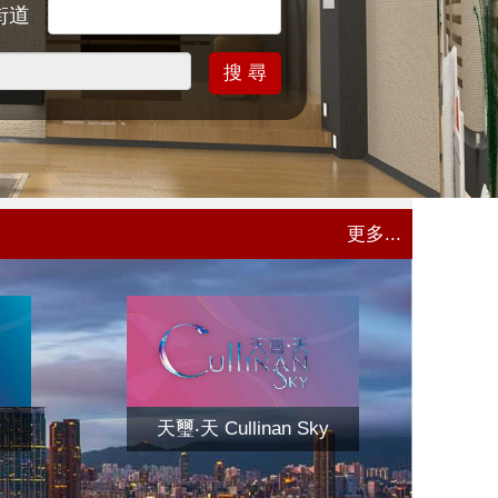
街道
搜 尋
更多...
y
天璽‧天 Cullinan Sky