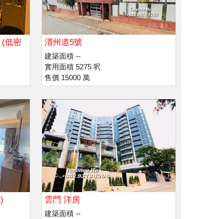
 (低密
渭州道5號
建築面積 --
實用面積 5275 呎
售價 15000 萬
)
雲門 洋房
建築面積 --