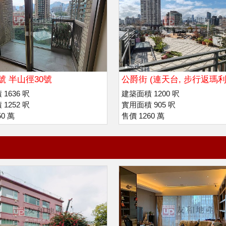
號 半山徑30號
公爵街 (連天台, 步行返瑪利
拔萃書院
1636 呎
建築面積 1200 呎
1252 呎
實用面積 905 呎
50 萬
售價 1260 萬