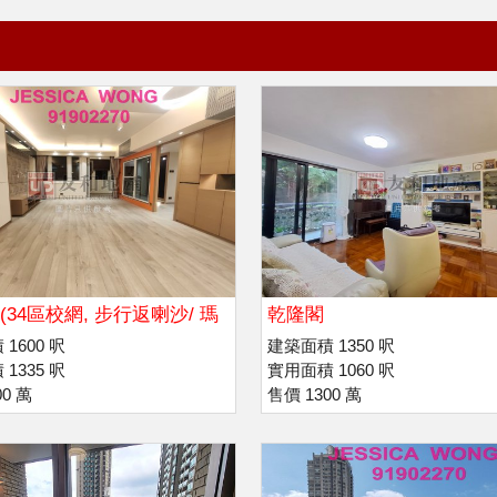
(34區校網, 步行返喇沙/ 瑪
乾隆閣
院
1600 呎
建築面積 1350 呎
1335 呎
實用面積 1060 呎
00 萬
售價 1300 萬