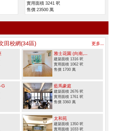
實用面積 3241 呎
售價 23500 萬
文田校網(34區)
更多...
座
雅士花園 (向南,...
呎
建築面積 1316 呎
呎
實用面積 1062 呎
售價 1700 萬
-G
藍馬豪庭
呎
建築面積 2676 呎
呎
實用面積 1761 呎
售價 3360 萬
太和苑
建築面積 1350 呎
呎
實用面積 1033 呎