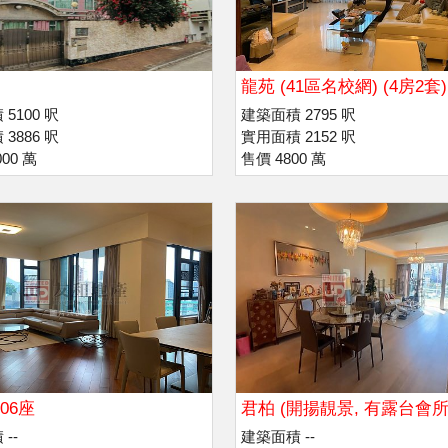
龍苑 (41區名校網) (4房2套)
度)
5100 呎
建築面積 2795 呎
3886 呎
實用面積 2152 呎
00 萬
售價 4800 萬
06座
君柏 (開揚靚景, 有露台會所
--
建築面積 --