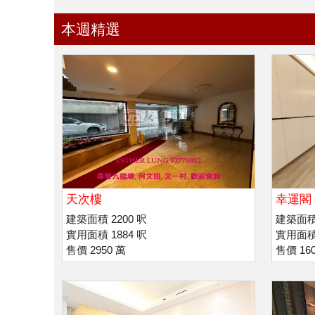
本週精選
天次樓
幸運閣 
利諾書
建築面積 2200 呎
建築面積 
實用面積 1884 呎
實用面積 
售價 2950 萬
售價 16