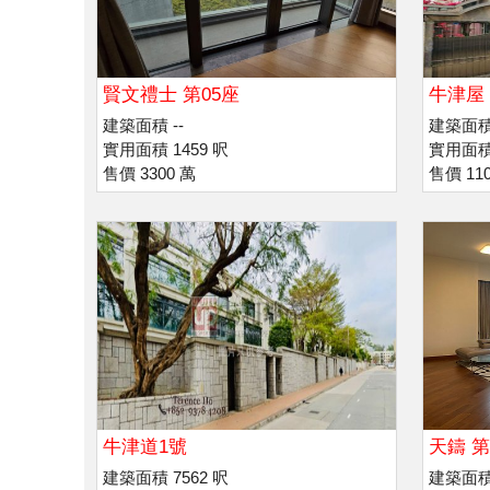
賢文禮士 第05座
牛津屋
建築面積 --
建築面積 
實用面積 1459 呎
實用面積 
售價 3300 萬
售價 110
牛津道1號
天鑄 第
建築面積 7562 呎
建築面積 