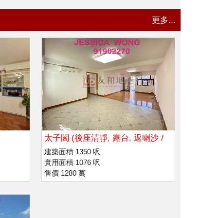
更多...
太子閣 (後座清靜, 露台, 返喇沙 /
瑪利諾)
建築面積 1350 呎
實用面積 1076 呎
售價 1280 萬