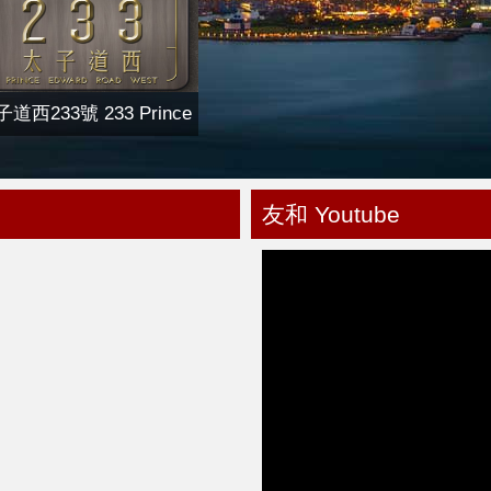
道西233號 233 Prince
Edward Road West
友和 Youtube