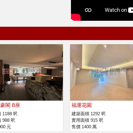
豪閣 B座
福運花園
1188 呎
建築面積 1292 呎
988 呎
實用面積 915 呎
00 元
售價 1400 萬