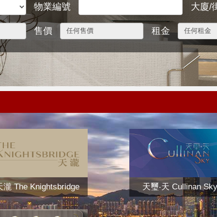
物業編號
大廈/
售價
租金
瀧 The Knightsbridge
天璽‧天 Cullinan Sk