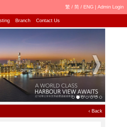
繁
/
简
/
ENG
|
Admin Login
sting
Branch
Contact Us
‹ Back