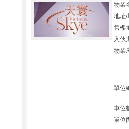
物業
地址
售樓
入伙
物業
單位
車位
單位