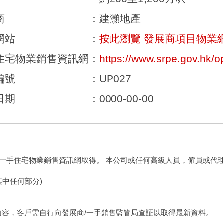
商
：
建灝地產
網站
：
按此瀏覽 發展商項目物業
住宅物業銷售資訊網
：
https://www.srpe.gov.hk/o
編號
：
UP027
日期
：
0000-00-00
一手住宅物業銷售資訊網取得。 本公司或任何高級人員，僱員或代
其中任何部分)
新內容，客戶需自行向發展商/一手銷售監管局查証以取得最新資料。