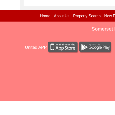
Home
About Us
Property Search
New P
Somerset 
United APP