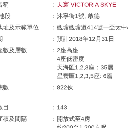
名稱
：
天寰 VICTORIA SKYE
/地段
：
沐寧街1號, 啟德
地址及示範單位
：
觀塘觀塘道414號一亞太中
期
：
預計2018年12月31日
座數及層數
：
2座高座
4座低密度
天海匯1,2,3座：35層
星寰匯1,2,3,5座: 6層
總數
：
822伙
數目
：
143
面積及間隔
：
開放式至4房
約200至1,200方呎