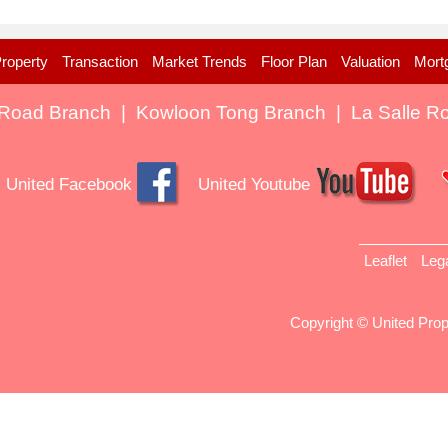
roperty
Transaction
Market Trends
Floor Plan
Valuation
Mort
Road Branch
|
Kowloon Tong Branch
|
La Salle R
United Facebook
United Youtube
Leaflet
Leg
Copyright © United Prop