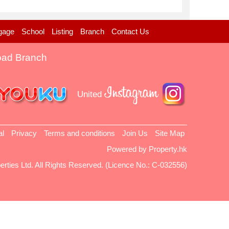
gage
School
Listing
Branch
Contact Us
oad Branch
United
al
Privacy
Terms and conditions
Join Us
Site Map
Powered by
Property.hk
erties Ltd. All Rights Reserved. (Licence No.: C-032556)