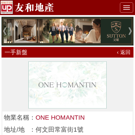
Togg
navi
一手新盤
‹ 返回
物業名稱
：
ONE HOMANTIN
地址/地
：
何文田常富街1號