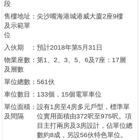
段
售樓地址
：
尖沙嘴海港城港威大廈2座9樓
及示範單
位
入伙期
：
預計2018年第5月31日
物業座數
：
第1、2、3、5、6及7座：17層
及層數
單位總數
：
561伙
車位數目
：
133個，15個電單車位
單位面積
：
設有1房至4房多元戶型，標準單
及間隔
位實用面積由372呎至975呎。項
目主打兩房及3房設計，佔單位總
數約8成，另設56伙特色單位。