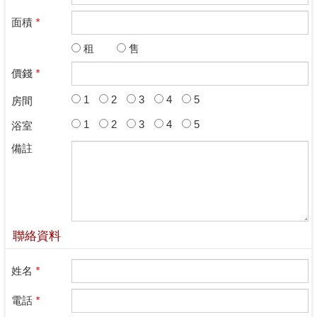
面積
*
租
售
價錢
*
1
2
3
4
5
房間
1
2
3
4
5
浴室
備註
聯絡資料
姓名
*
電話
*