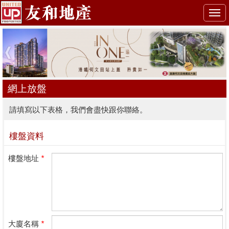
Togg
navi
網上放盤
請填寫以下表格，我們會盡快跟你聯絡。
樓盤資料
樓盤地址
*
大廈名稱
*