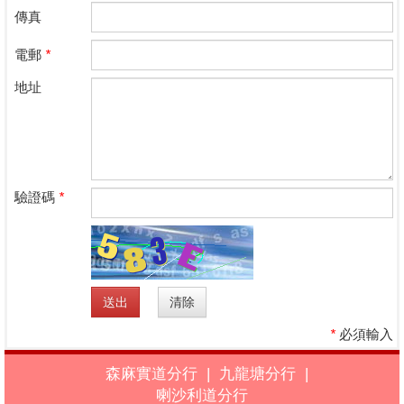
傳真
電郵
*
地址
驗證碼
*
*
必須輸入
森麻實道分行
|
九龍塘分行
|
喇沙利道分行