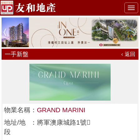
Togg
navi
一手新盤
‹ 返回
物業名稱
：
GRAND MARINI
地址/地
：
將軍澳康城路1號
段