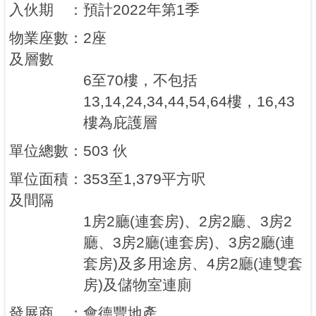
入伙期
：
預計2022年第1季
物業座數
：
2座
及層數
6至70樓，不包括
13,14,24,34,44,54,64樓，16,43
樓為庇護層
單位總數
：
503 伙
單位面積
：
353至1,379平方呎
及間隔
1房2廳(連套房)、2房2廳、3房2
廳、3房2廳(連套房)、3房2廳(連
套房)及多用途房、4房2廳(連雙套
房)及儲物室連廁
發展商
：
會德豐地產