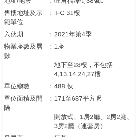
地址/地段
：
旺角福澤街38號
售樓地址及示
：
IFC 31樓
範單位
入伙期
：
2021年第4季
物業座數及層
：
1座
數
地下至28樓，不包括
4,13,14,24,27樓
單位總數
：
488 伙
單位面積及間
：
171至687平方呎
隔
開放式、1房2廳、2房2廳、
3房2廳（連套房）