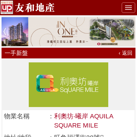
Togg
navi
一手新盤
‹ 返回
物業名稱
：
利奧坊‧曦岸 AQUILA
SQUARE MILE