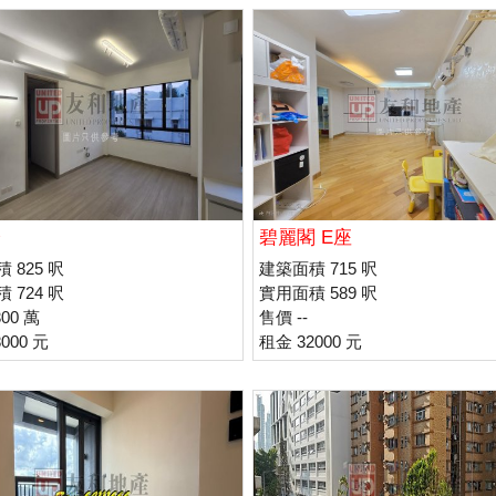
台
碧麗閣 E座
 825 呎
建築面積 715 呎
 724 呎
實用面積 589 呎
00 萬
售價 --
000 元
租金 32000 元