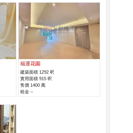
福運花園
建築面積 1292 呎
實用面積 915 呎
售價 1400 萬
租金 --