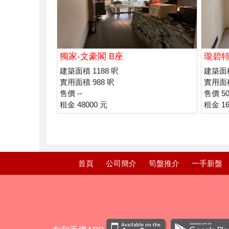
獨家-文豪閣 B座
瓏碧特
建築面積 1188 呎
建築面積
實用面積 988 呎
實用面積
售價 --
售價 50
租金 48000 元
租金 16
首頁
公司簡介
筍盤推介
一手新盤