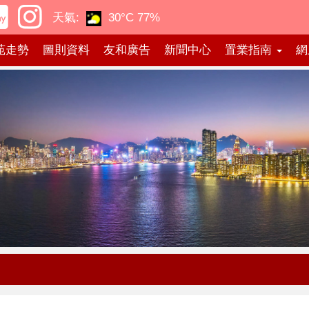
天氣:
30°C
77%
苑走勢
圖則資料
友和廣告
新聞中心
置業指南
網