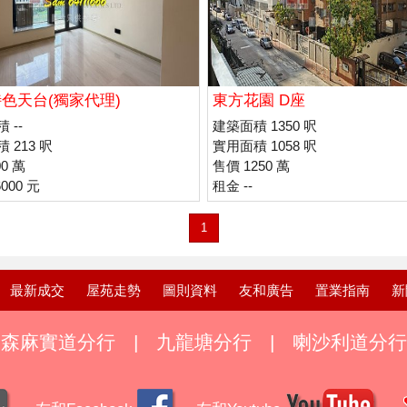
色天台(獨家代理)
東方花園 D座
 --
建築面積 1350 呎
 213 呎
實用面積 1058 呎
0 萬
售價 1250 萬
000 元
租金 --
1
最新成交
屋苑走勢
圖則資料
友和廣告
置業指南
新
森麻實道分行
|
九龍塘分行
|
喇沙利道分行