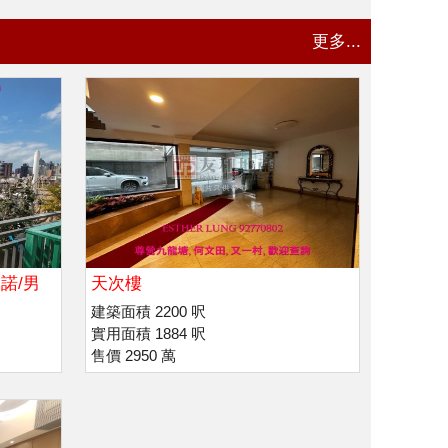
更多...
諾/男
天次樓
建築面積 2200 呎
實用面積 1884 呎
售價 2950 萬