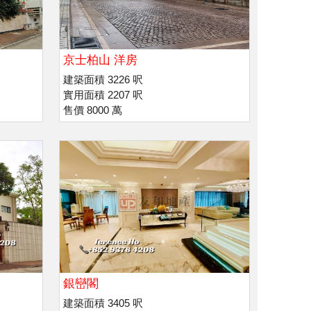
京士柏山 洋房
建築面積 3226 呎
實用面積 2207 呎
售價 8000 萬
銀巒閣
建築面積 3405 呎