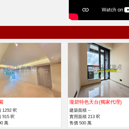
園
瓏碧特色天台(獨家代理)
1292 呎
建築面積 --
915 呎
實用面積 213 呎
00 萬
售價 500 萬