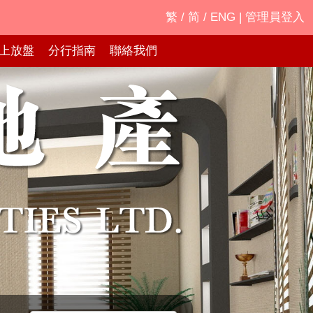
繁
/
简
/
ENG
|
管理員登入
上放盤
分行指南
聯絡我們