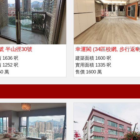
號 半山徑30號
幸運閣 (34區校網, 步行返喇
利諾書院
1636 呎
建築面積 1600 呎
1252 呎
實用面積 1335 呎
50 萬
售價 1600 萬