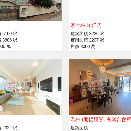
京士柏山 洋房
5100 呎
建築面積 3226 呎
3886 呎
實用面積 2207 呎
00 萬
售價 8000 萬
君柏 (開揚靚景, 有露台會所
2322 呎
建築面積 --