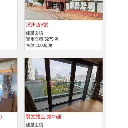
渭州道5號
建築面積 --
實用面積 5275 呎
售價 15000 萬
)
賢文禮士 第05座
建築面積 --