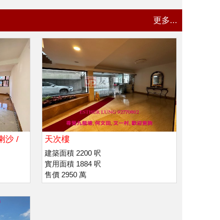
更多...
喇沙 /
天次樓
建築面積 2200 呎
實用面積 1884 呎
售價 2950 萬