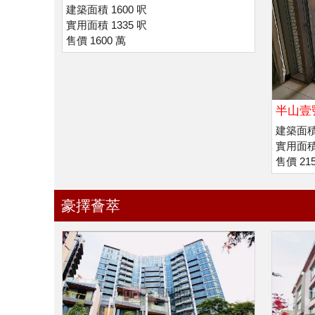
利諾書院
建築面積 1600 呎
實用面積 1335 呎
售價 1600 萬
半山壹
建築面積 
實用面積 
售價 21
豪擇薈萃