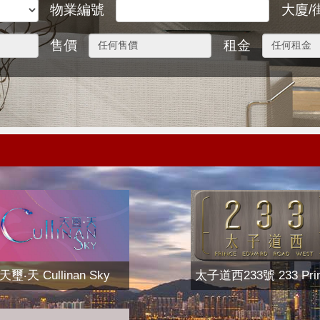
物業編號
大廈/
售價
租金
天璽‧天 Cullinan Sky
太子道西233號 233 Pri
Edward Road West