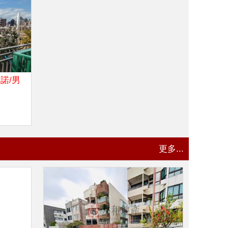
諾/男
更多...