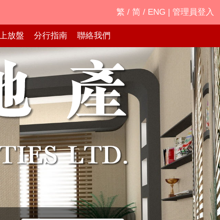
繁
/
简
/
ENG
|
管理員登入
上放盤
分行指南
聯絡我們