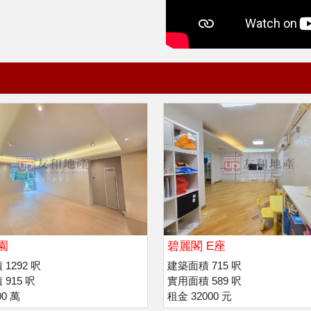
園
碧麗閣 E座
1292 呎
建築面積 715 呎
915 呎
實用面積 589 呎
00 萬
租金 32000 元