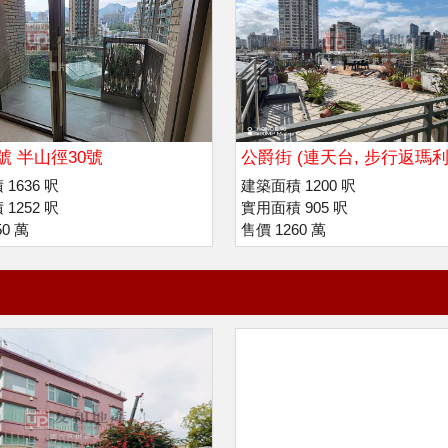
號 半山徑30號
公爵街 (連天台, 步行返瑪利
拔萃書院
1636 呎
建築面積 1200 呎
1252 呎
實用面積 905 呎
50 萬
售價 1260 萬