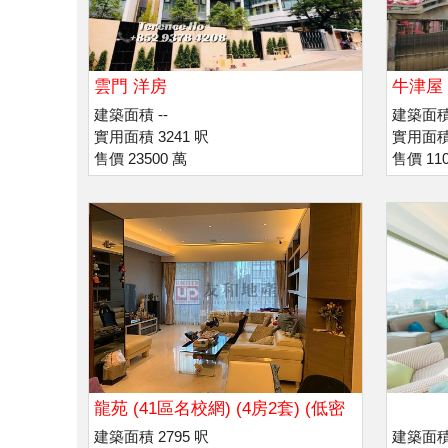
雲門 洋房
牛津屋
建築面積 --
建築面積 
實用面積 3241 呎
實用面積 
售價 23500 萬
售價 110
龍苑 (41區名校網) (4房2套) (低密
度)
建築面積 2795 呎
建築面積 