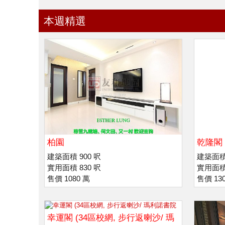
本週精選
柏園
乾隆閣
建築面積 900 呎
建築面積 
實用面積 830 呎
實用面積 
售價 1080 萬
售價 13
幸運閣 (34區校網, 步行返喇沙/ 瑪