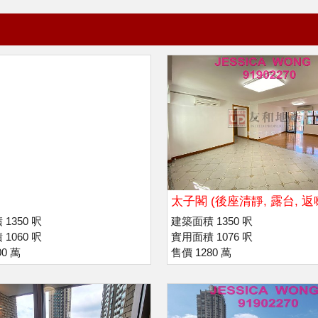
太子閣 (後座清靜, 露台, 返
瑪利諾)
1350 呎
建築面積 1350 呎
1060 呎
實用面積 1076 呎
00 萬
售價 1280 萬