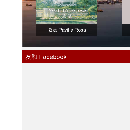
滶蘊 Pavilia Rosa
友和 Facebook