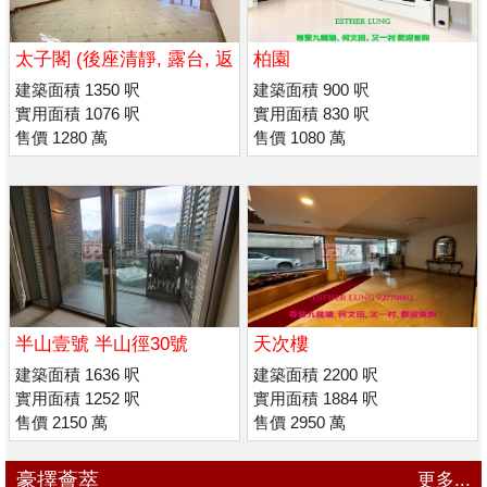
太子閣 (後座清靜, 露台, 返
柏園
喇沙 / 瑪利諾)
建築面積 1350 呎
建築面積 900 呎
實用面積 1076 呎
實用面積 830 呎
售價 1280 萬
售價 1080 萬
半山壹號 半山徑30號
天次樓
建築面積 1636 呎
建築面積 2200 呎
實用面積 1252 呎
實用面積 1884 呎
售價 2150 萬
售價 2950 萬
豪擇薈萃
更多...