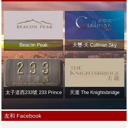
Beacon Peak
天璽‧天 Cullinan Sky
太子道西233號 233 Prince
天瀧 The Knightsbridge
Edward Road West
友和 Facebook