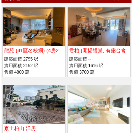
龍苑 (41區名校網) (4房2
君柏 (開揚靚景, 有露台會
套) (低密度)
所)
建築面積 2795 呎
建築面積 --
實用面積 2152 呎
實用面積 1616 呎
售價 4800 萬
售價 3700 萬
京士柏山 洋房