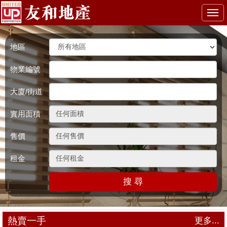
Togg
navi
地區
物業編號
大廈/街道
實用面積
售價
租金
搜 尋
熱賣一手
更多...