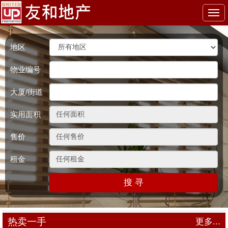
Togg
navi
地区
物业编号
大厦/街道
实用面积
售价
租金
搜 寻
热卖一手
更多...