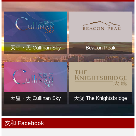
天玺・天 Cullinan Sky
Beacon Peak
天玺・天 Cullinan Sky
天泷 The Knightsbridge
友和 Facebook