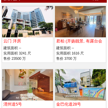
云门 洋房
君柏 (开扬靓景, 有露台会
所)
建筑面积 --
建筑面积 --
实用面积 3241 尺
实用面积 1616 尺
售价 23500 万
售价 3700 万
渭州道5号
金巴伦道28号