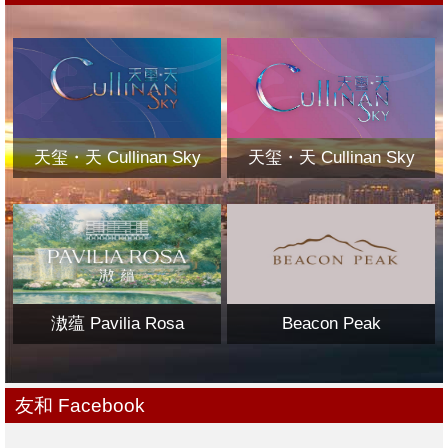
天玺・天 Cullinan Sky
天玺・天 Cullinan Sky
滶蕴 Pavilia Rosa
Beacon Peak
友和 Facebook