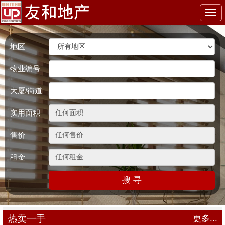
Togg
navi
地区
物业编号
大厦/街道
实用面积
售价
租金
搜 寻
热卖一手
更多...