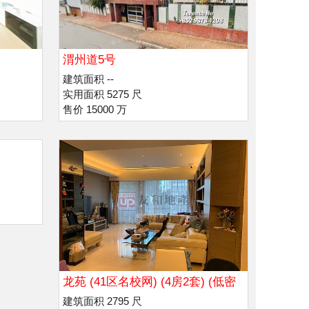
渭州道5号
建筑面积 --
实用面积 5275 尺
售价 15000 万
龙苑 (41区名校网) (4房2套) (低密
度)
建筑面积 2795 尺