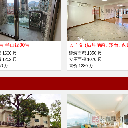
号 半山径30号
太子阁 (后座清静, 露台, 返
玛利诺)
1636 尺
建筑面积 1350 尺
1252 尺
实用面积 1076 尺
50 万
售价 1280 万