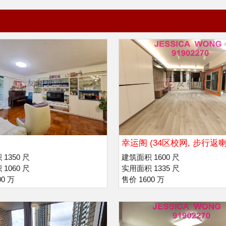
幸运阁 (34区校网, 步行返喇
利诺书院
1350 尺
建筑面积 1600 尺
1060 尺
实用面积 1335 尺
00 万
售价 1600 万