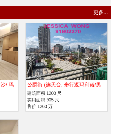
更多...
沙/ 玛
公爵街 (连天台, 步行返玛利诺/男
拔萃书院
建筑面积 1200 尺
实用面积 905 尺
售价 1260 万