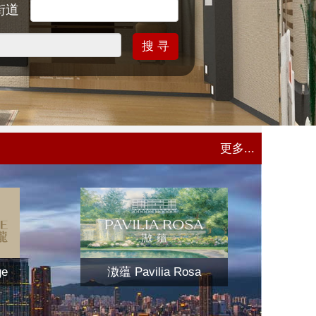
街道
搜 寻
更多...
ge
滶蕴 Pavilia Rosa