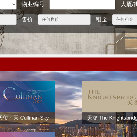
物业编号
大厦/
售价
租金
天玺・天 Cullinan Sky
天泷 The Knightsbrid