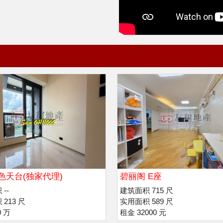
色天台(独家代理)
碧丽阁 E座
--
建筑面积 715 尺
213 尺
实用面积 589 尺
0 万
租金 32000 元