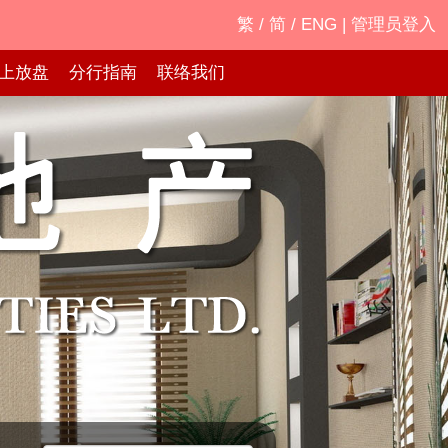
繁
/
简
/
ENG
|
管理员登入
上放盘
分行指南
联络我们